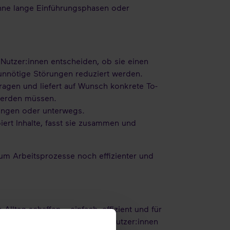
– ohne lange Einführungsphasen oder
 Nutzer:innen entscheiden, ob sie einen
unnötige Störungen reduziert werden.
ragen und liefert auf Wunsch konkrete To-
 werden müssen.
hungen oder unterwegs.
iert Inhalte, fasst sie zusammen und
 um Arbeitsprozesse noch effizienter und
lltag schaffen – einfach, effizient und für
Technologie bekommen unsere Nutzer:innen