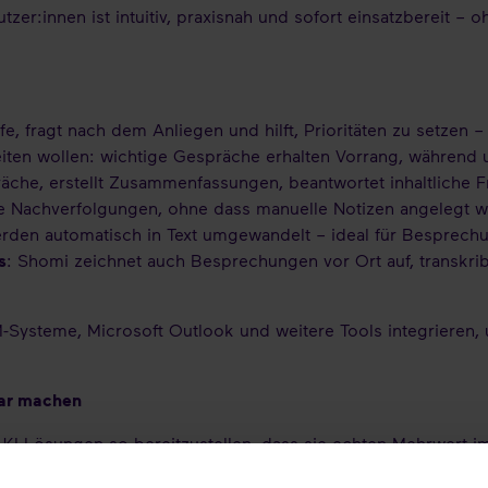
tzer:innen ist intuitiv, praxisnah und sofort einsatzbereit 
e, fragt nach dem Anliegen und hilft, Prioritäten zu setzen –
iten wollen: wichtige Gespräche erhalten Vorrang, während 
räche, erstellt Zusammenfassungen, beantwortet inhaltliche F
aue Nachverfolgungen, ohne dass manuelle Notizen angelegt
erden automatisch in Text umgewandelt – ideal für Besprec
s
: Shomi zeichnet auch Besprechungen vor Ort auf, transkrib
RM-Systeme, Microsoft Outlook und weitere Tools integrieren,
bar machen
KI-Lösungen so bereitzustellen, dass sie echten Mehrwert im A
ief Technology Officer (CTO) von Enreach. „Statt komplexer 