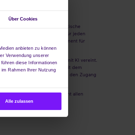
Über Cookies
lich. KI-Assistenten für automatische
 Verfügung – jetzt sind sie für jeden
m Alltag – und ein starkes Argument für
 Medien anbieten zu können
hrer Verwendung unserer
efonie, Chat und vieles mehr mit KI vereint.
 führen diese Informationen
i zu einem echten Mehrwert: Mit dem
ie im Rahmen Ihrer Nutzung
öffnet Unternehmen jeder Größe den Zugang
eht der persönliche KI-Assistent allen
Alle zulassen