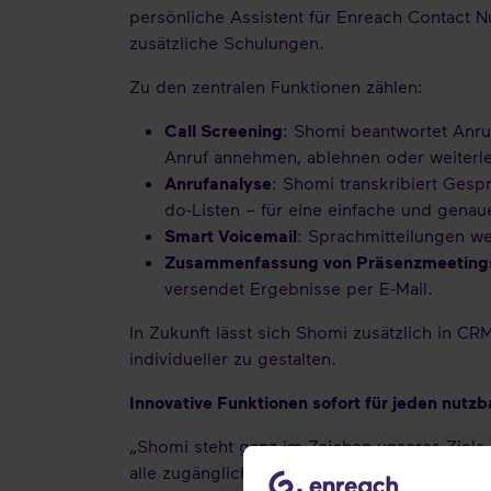
persönliche Assistent für Enreach Contact Nu
zusätzliche Schulungen.
Zu den zentralen Funktionen zählen:
Call Screening
: Shomi beantwortet Anruf
Anruf annehmen, ablehnen oder weiterle
Anrufanalyse
: Shomi transkribiert Gesp
do-Listen – für eine einfache und gen
Smart Voicemail
: Sprachmitteilungen w
Zusammenfassung von Präsenzmeeting
versendet Ergebnisse per E-Mail.
In Zukunft lässt sich Shomi zusätzlich in C
individueller zu gestalten.
Innovative Funktionen sofort für jeden nutz
„Shomi steht ganz im Zeichen unseres Ziels, 
alle zugänglich“, sagt Koen van Geffen, Ch