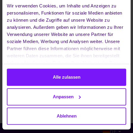
Wir verwenden Cookies, um Inhalte und Anzeigen zu
personalisieren, Funktionen für soziale Medien anbieten
zu können und die Zugriffe auf unsere Website zu
analysieren. Außerdem geben wir Informationen zu Ihrer
DAS IMPRESSUM GILT AUCH FÜR
Verwendung unserer Website an unsere Partner für
soziale Medien, Werbung und Analysen weiter. Unsere
FOLGENDE SOCIAL MEDIA PROFILE:
Partner führen diese Informationen möglicherweise mit
weiteren Daten zusammen, die Sie ihnen bereitgestellt
Facebook:
facebook.com/enreachde
haben oder die sie im Rahmen Ihrer Nutzung der Dienste
LinkedIn:
linkedin.com/company/enreachde
gesammelt haben.
Alle zulassen
X:
x.com/enreach_de
Xing:
xing.com/pages/enreach-de
Anpassen
YouTube:
youtube.com/EnreachDE
Ablehnen
DE