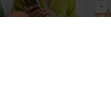
TELEFONIE | CHAT & VIDEO | KI | MEHR
Mit den Enreach Softwarelösungen bündeln Sie die
komplette Geschäftskommunikation auf einer einzigen
Plattform und greifen per App für den PC oder das
Smartphone auf die verschiedenen Funktionen
moderner Kommunikation zu.
Top-Features
Telefonie, Chat und Video