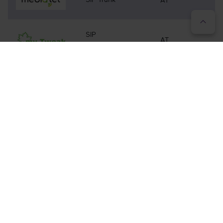
SIP
AT
Anlagenanschluss
SIP Trunk
AT
SIP Trunk
AT
SIP Trunk
AT
SIP Trunk
AT