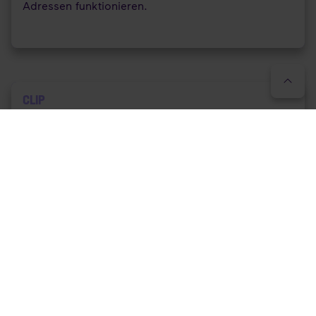
Adressen funktionieren.
CLIP
Der Administrator kann entscheiden, welche
Rufnummer bei ausgehenden Anrufen angezeigt
wird.
Failover
Um die Erreichbarkeit in Störungsfällen (z.B. Ausfall
Ihrer Telefonanlage oder Breitbandverbindung) zu