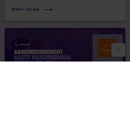
Mehr lesen
Effizienzsteigerung & exzellenter Kundenservice
mit Swyx
Mehr lesen