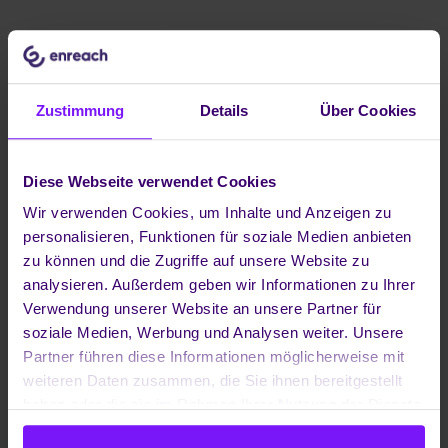
Bei unserem Online-Partner-Event UPDATE23 in der
letzten Woche gab es einen Überblick über die
neuesten Entwicklungen bei Enreach und praxisnahe
Zustimmung
Details
Über Cookies
Lösungen für Kommunikation und Zusammenarbeit im
Mittelstand. Darunter waren auch Neuheiten wie eine
Multi-Channel-Lösung für supereffizientes Social
Diese Webseite verwendet Cookies
Messaging auf WhatsApp, Facebook, Instagram & Co.
Wir verwenden Cookies, um Inhalte und Anzeigen zu
sowie smarte, KI-basierte Sprachassistenten für
personalisieren, Funktionen für soziale Medien anbieten
Kundenservice rund um die Uhr. Damit können unsere
zu können und die Zugriffe auf unsere Website zu
Vertriebspartner echte Mehrwerte für Unternehmen
analysieren. Außerdem geben wir Informationen zu Ihrer
schaffen, Kunden langfristig binden und neue
Verwendung unserer Website an unsere Partner für
Zielgruppen erschließen.
soziale Medien, Werbung und Analysen weiter. Unsere
Partner führen diese Informationen möglicherweise mit
Ein herzliches Dankeschön an alle, die an unserem
weiteren Daten zusammen, die Sie ihnen bereitgestellt
UPDATE23 teilgenommen haben, und natürlich an alle,
haben oder die sie im Rahmen Ihrer Nutzung der Dienste
die mit ihren Vorträgen, ihrer Arbeit und Hilfe zum
gesammelt haben.
Erfolg der Veranstaltung beigetragen haben: vielen