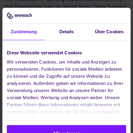
Mail-Posteingang oder im SwyxIt! lesen. Diese Funktion
ist perfekt für alle, die keine Zeit haben, lange
Sprachnachrichten abzuhören, sei es im Meeting oder
unterwegs.
Zustimmung
Details
Über Cookies
Weitere Highlights der Version 14.10:
Integrierte Anrufsteuerung
: Jetzt noch
Diese Webseite verwendet Cookies
benutzerfreundlicher und effizienter.
Wir verwenden Cookies, um Inhalte und Anzeigen zu
Update des Swyx Control Center
: Verbesserte
personalisieren, Funktionen für soziale Medien anbieten
Performance und Stabilität für reibungslose
zu können und die Zugriffe auf unsere Website zu
Kommunikation.
analysieren. Außerdem geben wir Informationen zu Ihrer
Verwendung unserer Website an unsere Partner für
Erleben Sie die Vorteile der neuen Voicemail-
soziale Medien, Werbung und Analysen weiter. Unsere
Transkription und die vielen weiteren Verbesserungen in
Partner führen diese Informationen möglicherweise mit
Swyx 14.10. Die neueste Version steht jetzt zum
weiteren Daten zusammen, die Sie ihnen bereitgestellt
Download
bereit.
haben oder die sie im Rahmen Ihrer Nutzung der Dienste
gesammelt haben.