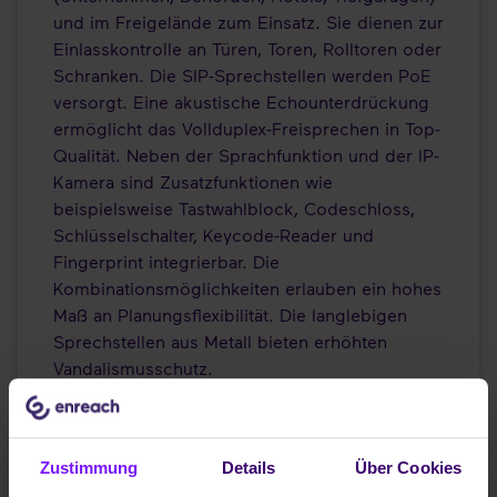
und im Freigelände zum Einsatz. Sie dienen zur
Einlasskontrolle an Türen, Toren, Rolltoren oder
Schranken. Die SIP-Sprechstellen werden PoE
versorgt. Eine akustische Echounterdrückung
ermöglicht das Vollduplex-Freisprechen in Top-
Qualität. Neben der Sprachfunktion und der IP-
Kamera sind Zusatzfunktionen wie
beispielsweise Tastwahlblock, Codeschloss,
Schlüsselschalter, Keycode-Reader und
Fingerprint integrierbar. Die
Kombinationsmöglichkeiten erlauben ein hohes
Maß an Planungsflexibilität. Die langlebigen
Sprechstellen aus Metall bieten erhöhten
Vandalismusschutz.
Zustimmung
Details
Über Cookies