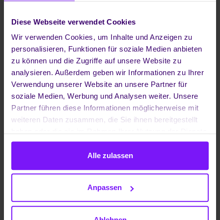
Diese Webseite verwendet Cookies
Wir verwenden Cookies, um Inhalte und Anzeigen zu
SIP Sprechstelle Serie 50
personalisieren, Funktionen für soziale Medien anbieten
Die modularen SIP-Türstationen der Serie 50
zu können und die Zugriffe auf unsere Website zu
bestechen durch ihr modernes, puristisches
analysieren. Außerdem geben wir Informationen zu Ihrer
Design und eignen sich hervorragend als
Verwendung unserer Website an unsere Partner für
repräsentatives Empfangselement am
soziale Medien, Werbung und Analysen weiter. Unsere
Gebäudeeingang. Die Front besteht aus
Partner führen diese Informationen möglicherweise mit
Edelstahl und ist mit einem leichten Schliff
weiteren Daten zusammen, die Sie ihnen bereitgestellt
versehen. Die Einfassungen und Ruftasten sind
haben oder die sie im Rahmen Ihrer Nutzung der Dienste
glanzpoliert.
gesammelt haben.
Alle zulassen
Anpassen
NewVoice MobiCall
Ablehnen