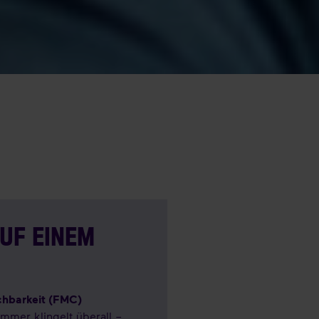
AUF EINEM
ichbarkeit (FMC)
mmer klingelt überall –