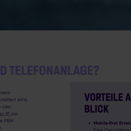
UD TELEFONANLAGE?
mens-
VORTEILE 
talliert wird,
BLICK
 (der
er IP
zur
le PBX-
Mobile-first Erre
e.
Eine Geschäftsnu