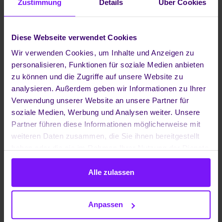
Zustimmung
Details
Über Cookies
In einer Zeit voller Wandel und Veränderung muss sich
der B2B-Vertrieb flexibel und agil aufstellen, um
erfolgreich zu sein. Moderne digitale Tools,
Diese Webseite verwendet Cookies
Kundenzentriertheit und personalisierte Angebote
Wir verwenden Cookies, um Inhalte und Anzeigen zu
rücken weiter in den Fokus.
personalisieren, Funktionen für soziale Medien anbieten
In einem Gastbeitrag für das Fachportal marconomy
zu können und die Zugriffe auf unsere Website zu
erläutert unser Geschäftsführer Dr. Ralf Ebbinghaus die
analysieren. Außerdem geben wir Informationen zu Ihrer
fünf wichtigsten Trends, die den B2B-Vertrieb 2023
Verwendung unserer Website an unsere Partner für
beeinflussen werden. Lesen Sie jetzt
den Beitrag
und
soziale Medien, Werbung und Analysen weiter. Unsere
erfahren Sie mehr.
Partner führen diese Informationen möglicherweise mit
weiteren Daten zusammen, die Sie ihnen bereitgestellt
haben oder die sie im Rahmen Ihrer Nutzung der Dienste
gesammelt haben.
Alle zulassen
Anpassen