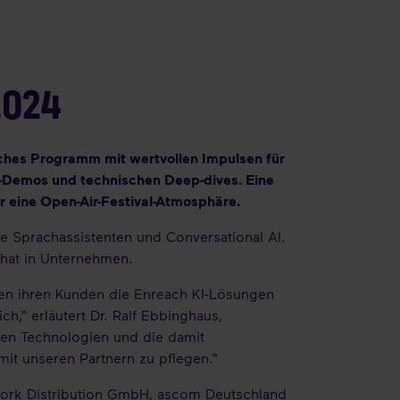
2024
iches Programm mit wertvollen Impulsen für
ve-Demos und technischen Deep-dives. Eine
 eine Open-Air-Festival-Atmosphäre.
e Sprachassistenten und Conversational AI.
hat in Unternehmen.
nen ihren Kunden die Enreach KI-Lösungen
h,“ erläutert Dr. Ralf Ebbinghaus,
nten Technologien und die damit
it unseren Partnern zu pflegen.“
work Distribution GmbH, ascom Deutschland