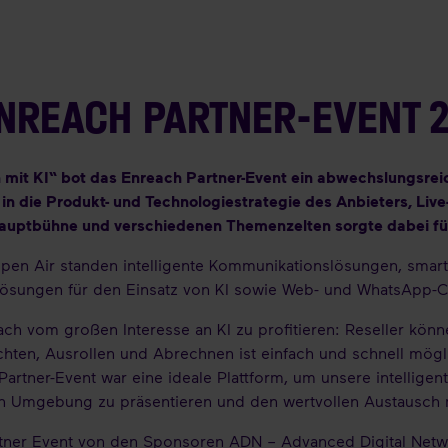
ENREACH PARTNER-EVENT 
 mit KI“ bot das Enreach Partner-Event ein abwechslungsre
 in die Produkt- und Technologiestrategie des Anbieters, Li
Hauptbühne und verschiedenen Themenzelten sorgte dabei für
Open Air standen intelligente Kommunikationslösungen, smart
Lösungen für den Einsatz von KI sowie Web- und WhatsApp-C
ch vom großen Interesse an KI zu profitieren: Reseller kön
hten, Ausrollen und Abrechnen ist einfach und schnell möglic
artner-Event war eine ideale Plattform, um unsere intellige
en Umgebung zu präsentieren und den wertvollen Austausch m
rtner Event von den Sponsoren ADN – Advanced Digital Net