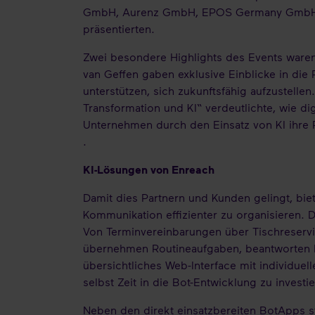
GmbH, Aurenz GmbH, EPOS Germany GmbH, i
präsentierten.
Zwei besondere Highlights des Events waren
van Geffen gaben exklusive Einblicke in die
unterstützen, sich zukunftsfähig aufzustell
Transformation und KI“ verdeutlichte, wie d
Unternehmen durch den Einsatz von KI ihre 
.
KI-Lösungen von Enreach
Damit dies Partnern und Kunden gelingt, bie
Kommunikation effizienter zu organisieren. 
Von Terminvereinbarungen über Tischreservi
übernehmen Routineaufgaben, beantworten hä
übersichtliches Web-Interface mit individue
selbst Zeit in die Bot-Entwicklung zu investi
Neben den direkt einsatzbereiten BotApps st