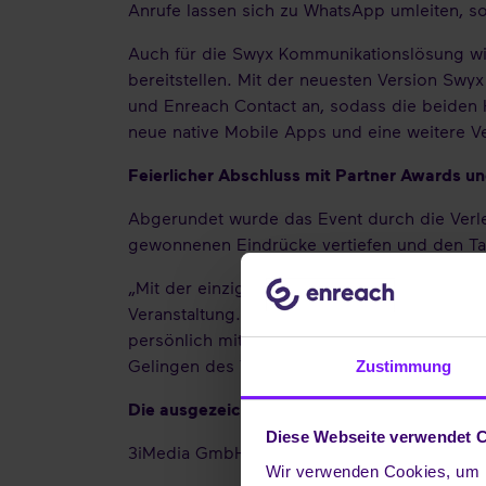
Anrufe lassen sich zu WhatsApp umleiten, so
Auch für die Swyx Kommunikationslösung wir
bereitstellen. Mit der neuesten Version Swyx
und Enreach Contact an, sodass die beiden H
neue native Mobile Apps und eine weitere 
Feierlicher Abschluss mit Partner Awards u
Abgerundet wurde das Event durch die Verl
gewonnenen Eindrücke vertiefen und den Ta
„Mit der einzigartigen Kombination aus inno
Veranstaltung. Ich freue mich ganz besonder
persönlich mit uns auszutauschen. Mein Dank
Gelingen des Tages beigetragen haben“, sag
Zustimmung
Die ausgezeichneten Partner im Überblick:
Diese Webseite verwendet 
3iMedia GmbH
Wir verwenden Cookies, um I