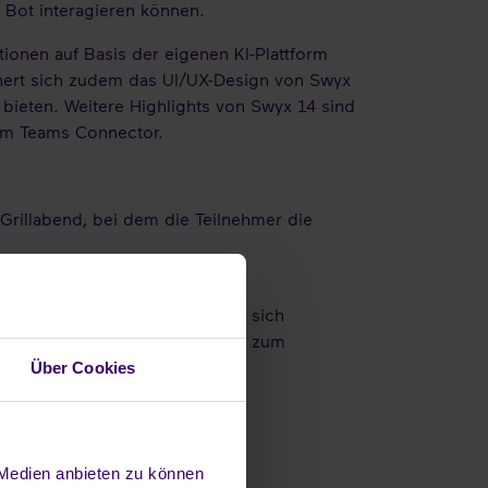
 Bot interagieren können.
ionen auf Basis der eigenen KI-Plattform
 nähert sich zudem das UI/UX-Design von Swyx
 bieten. Weitere Highlights von Swyx 14 sind
uem Teams Connector.
rillabend, bei dem die Teilnehmer die
tner-Event eine eindrucksvolle
die Gelegenheit genutzt haben, sich
len Enreach Mitarbeitenden, die zum
Über Cookies
 Medien anbieten zu können