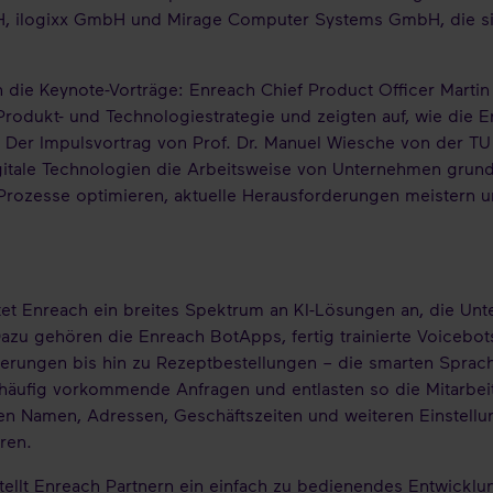
logixx GmbH und Mirage Computer Systems GmbH, die sich
 die Keynote-Vorträge: Enreach Chief Product Officer Martin
 Produkt- und Technologiestrategie und zeigten auf, wie die
en. Der Impulsvortrag von Prof. Dr. Manuel Wiesche von der 
igitale Technologien die Arbeitsweise von Unternehmen grund
Prozesse optimieren, aktuelle Herausforderungen meistern un
tet Enreach ein breites Spektrum an KI-Lösungen an, die Unt
Dazu gehören die Enreach BotApps, fertig trainierte Voiceb
erungen bis hin zu Rezeptbestellungen – die smarten Sprach
ufig vorkommende Anfragen und entlasten so die Mitarbeite
llen Namen, Adressen, Geschäftszeiten und weiteren Einstellu
eren.
ellt Enreach Partnern ein einfach zu bedienendes Entwicklu