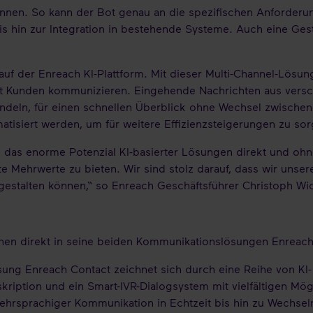
 können. So kann der Bot genau an die spezifischen Anford
is hin zur Integration in bestehende Systeme. Auch eine Ges
uf der Enreach KI-Plattform. Mit dieser Multi-Channel-Lösu
 Kunden kommunizieren. Eingehende Nachrichten aus verschi
ndeln, für einen schnellen Überblick ohne Wechsel zwisch
tisiert werden, um für weitere Effizienzsteigerungen zu sor
ie das enorme Potenzial KI-basierter Lösungen direkt und o
te Mehrwerte zu bieten. Wir sind stolz darauf, dass wir unse
estalten können,“ so Enreach Geschäftsführer Christoph W
ionen direkt in seine beiden Kommunikationslösungen Enreac
ung Enreach Contact zeichnet sich durch eine Reihe von KI-
ription und ein Smart-IVR-Dialogsystem mit vielfältigen Mögli
hrsprachiger Kommunikation in Echtzeit bis hin zu Wechsel