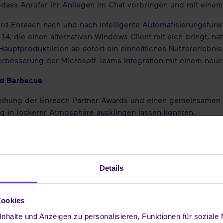
dass Anrufer ihr Anliegen im Chat vorbringen und mit einem
d Enreach nach und nach intelligente Automatisierungsfunkt
 14, die einen alternativen Windows Client mit sich bringt,
auptproduktlinien ab sofort ein einheitliches Nutzererlebnis
Verbesserung der Microsoft Teams Integration mit einem ne
nd Barbecue
eihung der Enreach Partner Awards und einen gemeinsamen G
g in lockerer Atmosphäre ausklingen lassen konnten.
vativen Technologien und Open-Air-Atmosphäre war unser Par
s, dass so viele Partner unserer Einladung gefolgt sind und 
 gilt allen Teilnehmern, unseren Sponsoren und natürlich al
t Enreach VP Sales Marco Crueger.
Details
Cookies
nhalte und Anzeigen zu personalisieren, Funktionen für soziale