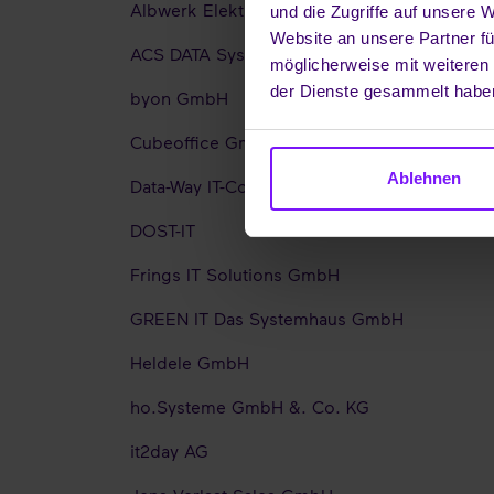
Albwerk Elektro- und Kommunikationstech
und die Zugriffe auf unsere 
Website an unsere Partner fü
ACS DATA Systems AG
möglicherweise mit weiteren
der Dienste gesammelt habe
byon GmbH
Cubeoffice GmbH & Co.KG
Ablehnen
Data-Way IT-Consulting GmbH
DOST-IT
Frings IT Solutions GmbH
GREEN IT Das Systemhaus GmbH
Heldele GmbH
ho.Systeme GmbH &. Co. KG
it2day AG