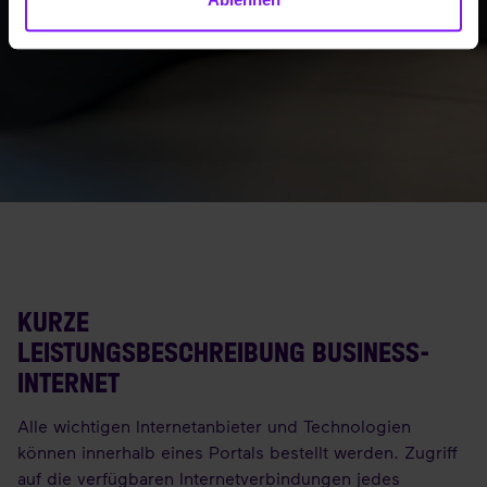
KURZE
LEISTUNGSBESCHREIBUNG BUSINESS-
INTERNET
Alle wichtigen Internetanbieter und Technologien
können innerhalb eines Portals bestellt werden. Zugriff
auf die verfügbaren Internetverbindungen jedes