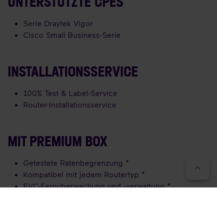
UNTERSTÜTZTE CPES
Serie Draytek Vigor
Cisco Small Business-Serie
INSTALLATIONSSERVICE
100% Test & Label-Service
Router-Installationsservice
MIT PREMIUM BOX
Getestete Ratenbegrenzung *
Kompatibel mit jedem Routertyp *
EVC-Fernüberwachung und -verwaltung *
Standardschnittstelle für verschiedene Dienste *
vereinfachte Installation und Fehlerbehebung *