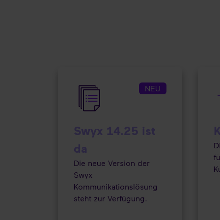
NEU
Swyx 14.25 ist
K
D
da
f
Die neue Version der
K
Swyx
Kommunikationslösung
steht zur Verfügung.